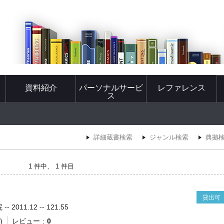
資料紹介
パーソナルサービ
レファレンス
ス
詳細蔵書検索
ジャンル検索
典拠
1 件中、 1 件目
貸出可
2011.12 -- 121.55
)
レビュー
0