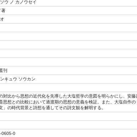
ソウ ノ カノウセイ
／著
スオ
叢刊
ケンキュウ ソウカン
の対比から思想の近代化を先導した大塩哲学の意図を明らかにし、安藤
斎思想との比較において過渡期の思想の意義を検証。また、大塩自作の
文」の時代背景と詩想を通してその詩文観を解明する。
-0605-0