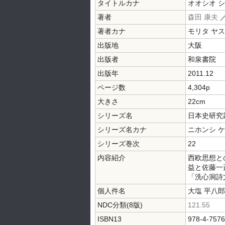
タイトルカナ
オオシオ シ
著者
森田 康夫
著者カナ
モリタ ヤ
出版地
大阪
出版者
和泉書院
出版年
2011.12
ページ数
4,304p
大きさ
22cm
シリーズ名
日本史研究
シリーズ名カナ
ニホンシ 
シリーズ巻次
22
内容紹介
西欧思想と
益と佐藤一
「洗心洞詩
個人件名
大塩 平八郎
NDC分類(8版)
121.55
ISBN13
978-4-7576