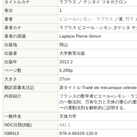
タイトルカナ
ラプラス ノ テンタイ リキガクロン
巻次
1
著者
ピエール=シモン・ラプラス
／著,
竹下 
著者カナ
ラプラス ピエール・シモン,タケシタ サ
著者の原綴
Laplace Pierre‐Simon
出版地
岡山
出版者
大学教育出版
出版年
2012.2
ページ数
5,289p
大きさ
27cm
翻訳原書名注記
原タイトル:Traité de mécanique céleste
内容紹介
フランスの数学者ピエール=シモン・ラ
の一般法則、万有引力と天体の重心の運
ーの運動法則を解析的に説明する。
一般件名
天体力学
NDC分類(8版)
441.1
ISBN13
978-4-86429-120-0