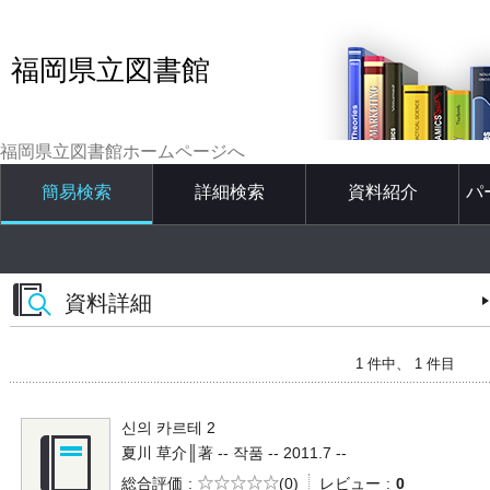
福岡県立図書館
福岡県立図書館ホームページへ
簡易検索
詳細検索
資料紹介
パ
資料詳細
1 件中、 1 件目
신의 카르테 2
夏川 草介║著 -- 작품 -- 2011.7 --
5段階評価
総合評価
(0)
レビュー
0