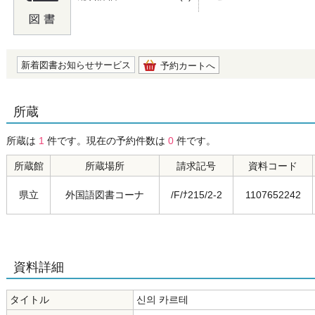
の0.0
新着図書お知らせサービス
予約カートへ
所蔵
所蔵は
1
件です。現在の予約件数は
0
件です。
所蔵館
所蔵場所
請求記号
資料コード
県立
外国語図書コーナ
/F/ﾅ215/2-2
1107652242
資料詳細
タイトル
신의 카르테