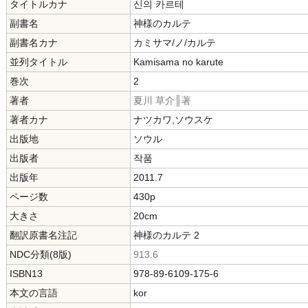
タイトルカナ
신의 카르테
副書名
神様のカルテ
副書名カナ
カミサマ/ノ/カルテ
並列タイトル
Kamisama no karute
巻次
2
著者
夏川 草介║著
著者カナ
ナツカワ,ソウスケ
出版地
ソウル
出版者
작품
出版年
2011.7
ページ数
430p
大きさ
20cm
翻訳原書名注記
神様のカルテ 2
NDC分類(8版)
913.6
ISBN13
978-89-6109-175-6
本文の言語
kor