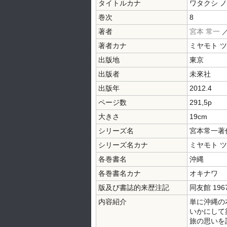
タイトルカナ
ワタクシ ノ
巻次
8
著者
宮本 常一
／
著者カナ
ミヤモト 
出版地
東京
出版者
未來社
出版年
2012.4
ページ数
291,5p
大きさ
19cm
シリーズ名
宮本常一著
シリーズ名カナ
ミヤモト 
各巻書名
沖縄
各巻書名カナ
オキナワ
版及び書誌的来歴注記
同友館 19
内容紹介
単に沖縄の
いかにして
旅の思いを