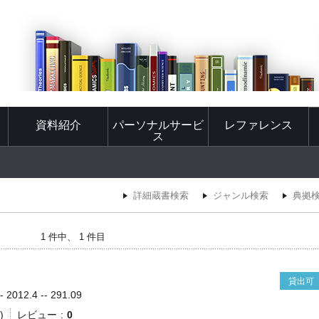
資料紹介
パーソナルサービ
レファレンス
ス
詳細蔵書検索
ジャンル検索
典拠
1 件中、 1 件目
貸出可
012.4 -- 291.09
)
レビュー
0