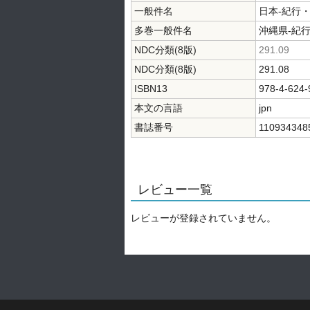
一般件名
日本-紀行
多巻一般件名
沖縄県-紀
NDC分類(8版)
291.09
NDC分類(8版)
291.08
ISBN13
978-4-624-
本文の言語
jpn
書誌番号
110934348
レビュー一覧
レビューが登録されていません。