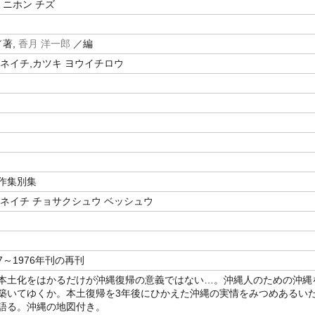
 ニホン チズ
著,
香月 洋一郎
／編
ツネイチ,カツキ ヨウイチロウ
作集別集
ツネイチ チョサクシュウ ベッシュウ
67～1976年刊の再刊
本土化をはかるだけが沖縄復帰の意義ではない…。沖縄人のための沖縄
築いてゆくか。本土復帰を3年後にひかえた沖縄の実情をみつめあるい
語る。沖縄の地図付き。