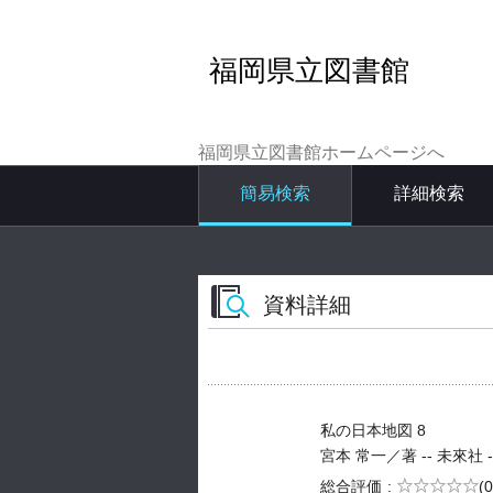
福岡県立図書館
福岡県立図書館ホームページへ
簡易検索
詳細検索
資料詳細
私の日本地図 8
宮本 常一／著 -- 未來社 -- 2
5段階評価
総合評価
(0