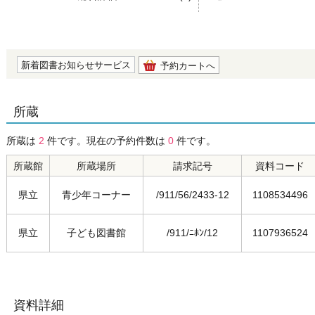
の0.0
新着図書お知らせサービス
予約カートへ
所蔵
所蔵は
2
件です。現在の予約件数は
0
件です。
所蔵館
所蔵場所
請求記号
資料コード
県立
青少年コーナー
/911/56/2433-12
1108534496
県立
子ども図書館
/911/ﾆﾎﾝ/12
1107936524
資料詳細