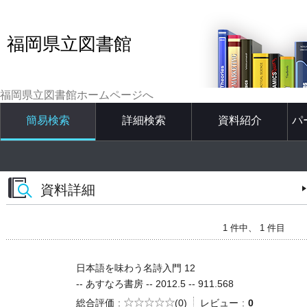
福岡県立図書館
福岡県立図書館ホームページへ
簡易検索
詳細検索
資料紹介
パ
資料詳細
1 件中、 1 件目
日本語を味わう名詩入門 12
-- あすなろ書房 -- 2012.5 -- 911.568
5段階評価
総合評価
(0)
レビュー
0