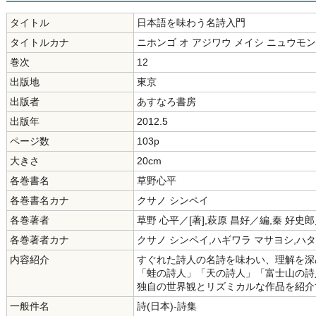
タイトル
日本語を味わう名詩入門
タイトルカナ
ニホンゴ オ アジワウ メイシ ニュウモン
巻次
12
出版地
東京
出版者
あすなろ書房
出版年
2012.5
ページ数
103p
大きさ
20cm
各巻書名
草野心平
各巻書名カナ
クサノ シンペイ
各巻著者
草野 心平／[著],萩原 昌好／編,秦 好史
各巻著者カナ
クサノ シンペイ,ハギワラ マサヨシ,ハ
内容紹介
すぐれた詩人の名詩を味わい、理解を深
「蛙の詩人」「天の詩人」「富士山の詩
独自の世界観とリズミカルな作品を紹介
一般件名
詩(日本)-詩集