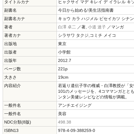
タイトルカナ
ヒャクサイ マデ キレイ デ イラレル キ
副書名
今日から始める!美生活指南書
副書名カナ
キョウ カラ ハジメル ビセイカツ シナ
著者
白澤 卓二
／著,
小道 迷子
／マンガ
著者カナ
シラサワ タクジ,コミチ メイコ
出版地
東京
出版者
小学館
出版年
2012.7
ページ数
221p
大きさ
19cm
内容紹介
若返り遺伝子学の権威・白澤教授が「女
101のメッセージを、4コママンガと
ンタン美健レシピなどの情報が満載。
一般件名
アンチエイジング
一般件名
美容
NDC分類(8版)
498.38
ISBN13
978-4-09-388259-0