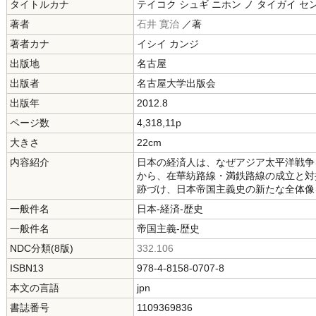
タイトルカナ
テイコク シュギ ニホン ノ タイガイ セ
著者
石井 寛治
／著
著者カナ
イシイ カンジ
出版地
名古屋
出版者
名古屋大学出版会
出版年
2012.8
ページ数
4,318,11p
大きさ
22cm
内容紹介
日本の経済人は、なぜアジア太平洋戦争
から、在華紡路線・満鉄路線の成立と対
跡づけ、日本帝国主義史の新たな全体像
一般件名
日本-経済-歴史
一般件名
帝国主義-歴史
NDC分類(8版)
332.106
ISBN13
978-4-8158-0707-8
本文の言語
jpn
書誌番号
1109369836