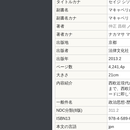
タイトルカナ
セイジ シソ
副書名
マキャベリ
副書名カナ
マキャベリ 
著者
仲正 昌樹
著者カナ
ナカマサ 
出版地
京都
出版者
法律文化社
出版年
2013.2
ページ数
4,241,4p
大きさ
21cm
内容紹介
西欧近現代
まで、西欧
ードに即し
一般件名
政治思想-
NDC分類(8版)
311.2
ISBN13
978-4-589-
本文の言語
jpn