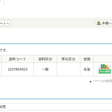
本棚へ
ートへ
です。
資料コード
資料区分
帯出区分
状態
1107854923
一般
在架
ページの先
知恵