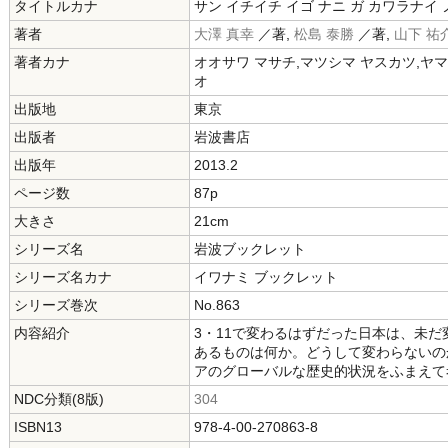
タイトルカナ
サン イチイチ イゴ ナニ ガ カワラナイ 
著者
大澤 真幸
／著,
松島 泰勝
／著,
山下 祐
著者カナ
オオサワ マサチ,マツシマ ヤスカツ,ヤマ
オ
出版地
東京
出版者
岩波書店
出版年
2013.2
ページ数
87p
大きさ
21cm
シリーズ名
岩波ブックレット
シリーズ名カナ
イワナミ ブックレット
シリーズ巻次
No.863
内容紹介
3・11で変わるはずだった日本は、未
あるものは何か。どうして変わらないの
アのグローバルな歴史的状況をふまえて
NDC分類(8版)
304
ISBN13
978-4-00-270863-8