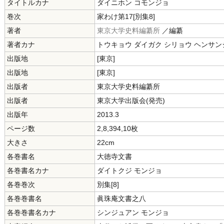
タイトルカナ
ダイニホン コモンジョ
巻次
家わけ第17[別集8]
著者
東京大学史料編纂所
／編纂
著者カナ
トウキョウ ダイガク シリョウ ヘンサン
出版地
[東京]
出版地
[東京]
出版者
東京大学史料編纂所
出版者
東京大学出版会(発売)
出版年
2013.3
ページ数
2,8,394,10枚
大きさ
22cm
各巻書名
大徳寺文書
各巻書名カナ
ダイトクジ モンジョ
各巻巻次
別集[8]
各巻巻書名
眞珠庵文書之八
各巻巻書名カナ
シンジュアン モンジョ