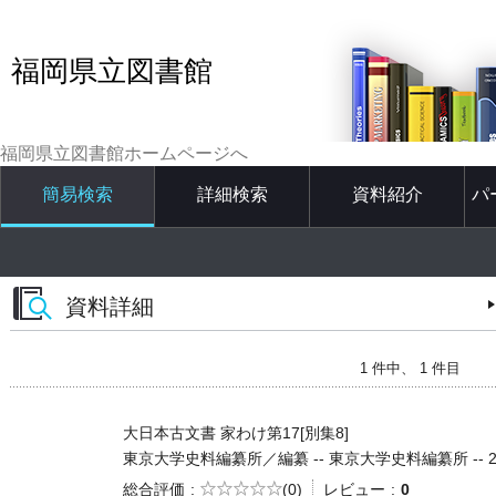
福岡県立図書館
福岡県立図書館ホームページへ
簡易検索
詳細検索
資料紹介
パ
資料詳細
1 件中、 1 件目
大日本古文書 家わけ第17[別集8]
東京大学史料編纂所／編纂 -- 東京大学史料編纂所 -- 2013.
5段階評価
総合評価
(0)
レビュー
0