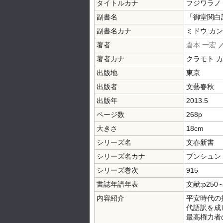
タイトルカナ
フジワラノ 
副書名
「御堂関白
副書名カナ
ミドウ カン
著者
倉本 一宏
著者カナ
クラモト 
出版地
東京
出版者
文藝春秋
出版年
2013.5
ページ数
268p
大きさ
18cm
シリーズ名
文春新書
シリーズ名カナ
ブンシュン
シリーズ巻次
915
書誌年譜年表
文献:p250
内容紹介
平安時代の
代語訳を成
最高権力者