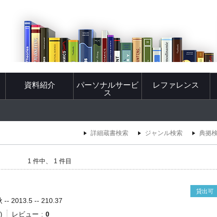
資料紹介
パーソナルサービ
レファレンス
ス
詳細蔵書検索
ジャンル検索
典拠
1 件中、 1 件目
貸出可
2013.5 -- 210.37
)
レビュー
0