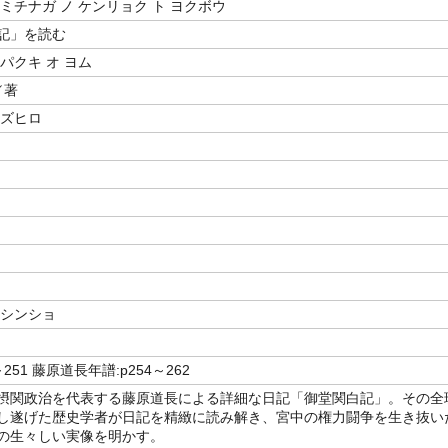
ミチナガ ノ ケンリョク ト ヨクボウ
記」を読む
パクキ オ ヨム
／著
カズヒロ
 シンショ
～251 藤原道長年譜:p254～262
摂関政治を代表する藤原道長による詳細な日記「御堂関白記」。その全
し遂げた歴史学者が日記を精緻に読み解き、宮中の権力闘争を生き抜い
の生々しい実像を明かす。