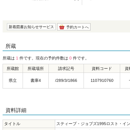
の0.0
新着図書お知らせサービス
予約カートへ
所蔵
所蔵は
1
件です。現在の予約件数は
0
件です。
所蔵館
所蔵場所
請求記号
資料コード
資
県立
書庫4
/289/3/1866
1107910760
資料詳細
タイトル
スティーブ・ジョブズ1995ロスト・イ