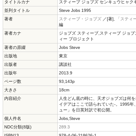
タイトルカナ
スティーブ ジョブズ センキュウヒャク
並列タイトル
Steve Jobs 1995
著者
スティーブ・ジョブズ
／[著],
「スティーブ
編
著者カナ
ジョブズ スティーブ,スティーブ ジョ
ィー プロジェクト
著者の原綴
Jobs Steve
出版地
東京
出版者
講談社
出版年
2013.9
ページ数
93,143p
大きさ
18cm
内容紹介
人生どん底の時に、天才ジョブズは何を
イデアはここで語られていた-。1995
ュー」を日英対訳で初公開。
個人件名
Jobs,Steve
NDC分類(8版)
289.3
ISBN13
978-4-06-218626-1