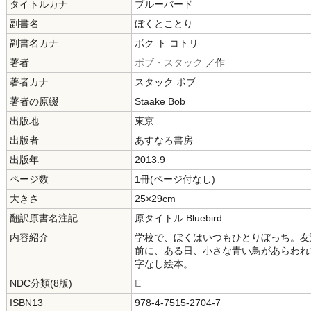
タイトルカナ
ブルーバード
副書名
ぼくとことり
副書名カナ
ボク ト コトリ
著者
ボブ・スタック
／作
著者カナ
スタック ボブ
著者の原綴
Staake Bob
出版地
東京
出版者
あすなろ書房
出版年
2013.9
ページ数
1冊(ページ付なし)
大きさ
25×29cm
翻訳原書名注記
原タイトル:Bluebird
内容紹介
学校で、ぼくはいつもひとりぼっち。友
前に、ある日、小さな青い鳥があらわれ
字なし絵本。
NDC分類(8版)
E
ISBN13
978-4-7515-2704-7