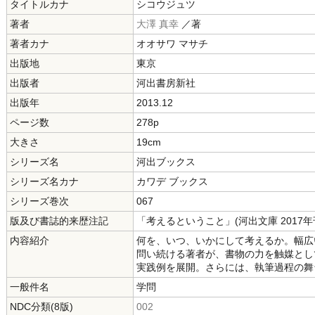
タイトルカナ
シコウジュツ
著者
大澤 真幸
／著
著者カナ
オオサワ マサチ
出版地
東京
出版者
河出書房新社
出版年
2013.12
ページ数
278p
大きさ
19cm
シリーズ名
河出ブックス
シリーズ名カナ
カワデ ブックス
シリーズ巻次
067
版及び書誌的来歴注記
「考えるということ」(河出文庫 2017年
内容紹介
何を、いつ、いかにして考えるか。幅広
問い続ける著者が、書物の力を触媒とし
実践例を展開。さらには、執筆過程の舞
一般件名
学問
NDC分類(8版)
002