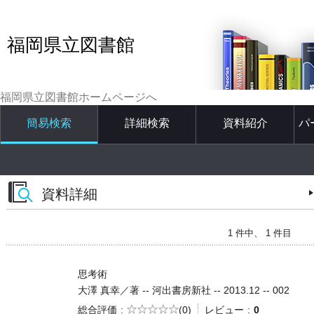
福岡県立図書館
福岡県立図書館ホームページへ
簡易検索
詳細検索
資料紹介
パ
資料詳細
1 件中、 1 件目
思考術
大澤 真幸／著 -- 河出書房新社 -- 2013.12 -- 002
5段階評価
総合評価
(0)
レビュー
0