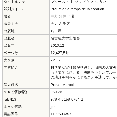
タイトルカナ
プルースト ト ソウゾウ ノ ジカン
並列タイトル
Proust et le temps de la création
著者
中野 知律
／著
著者カナ
ナカノ チズ
出版地
名古屋
出版者
名古屋大学出版会
出版年
2013.12
ページ数
12,427,51p
大きさ
22cm
内容紹介
科学的な実証知が勃興し、旧来の人文教
も「文学に賭ける」決断を下したプルー
の地形を明らかにすることを通して、そ
個人件名
Proust,Marcel
NDC分類(8版)
950.28
ISBN13
978-4-8158-0754-2
本文の言語
jpn
書誌番号
1109509357