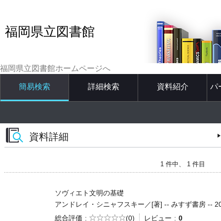
福岡県立図書館
福岡県立図書館ホームページへ
簡易検索
詳細検索
資料紹介
パ
資料詳細
1 件中、 1 件目
ソヴィエト文明の基礎
アンドレイ・シニャフスキー／[著] -- みすず書房 -- 2013.1
5段階評価
総合評価
(0)
レビュー
0