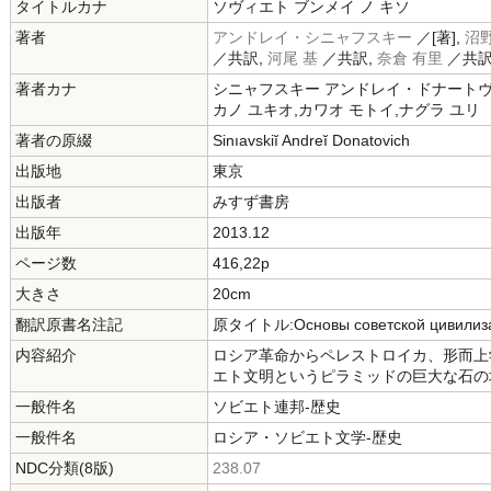
タイトルカナ
ソヴィエト ブンメイ ノ キソ
著者
アンドレイ・シニャフスキー
／[著],
沼野
／共訳,
河尾 基
／共訳,
奈倉 有里
／共
著者カナ
シニャフスキー アンドレイ・ドナートヴィ
カノ ユキオ,カワオ モトイ,ナグラ ユリ
著者の原綴
Sinıavskiĭ Andreĭ Donatovich
出版地
東京
出版者
みすず書房
出版年
2013.12
ページ数
416,22p
大きさ
20cm
翻訳原書名注記
原タイトル:Основы советской цивилиз
内容紹介
ロシア革命からペレストロイカ、形而上
エト文明というピラミッドの巨大な石の
一般件名
ソビエト連邦-歴史
一般件名
ロシア・ソビエト文学-歴史
NDC分類(8版)
238.07