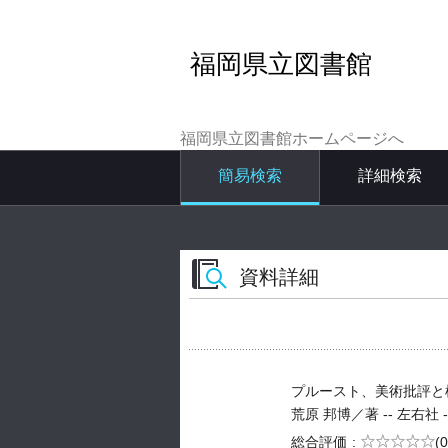
福岡県立図書館
福岡県立図書館ホームページへ
簡易検索
詳細検索
資料詳細
プルースト、美術批評と
荒原 邦博／著 -- 左右社 -- 2
5段階評価
総合評価
(0