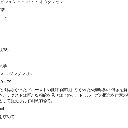
ビジュツ ヒヒョウ ト オウダンセン
／著
クニヒロ
図版38p
文学
 スル ジンブンガク
9～79
たり得なかったプルーストの批評的言説に引かれた<横断線>の働きを解
き、テクストは新たな相貌を見せはじめる。ドゥルーズの概念を作家の
として捉えなおす刺激的論考。
cel
を求めて