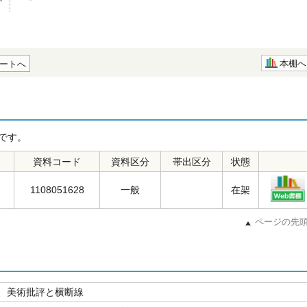
本棚へ
ートへ
です。
資料コード
資料区分
帯出区分
状態
1108051628
一般
在架
ページの先
、美術批評と横断線