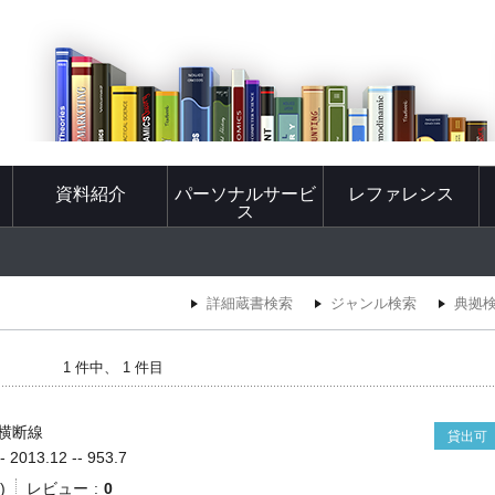
資料紹介
パーソナルサービ
レファレンス
ス
詳細蔵書検索
ジャンル検索
典拠
1 件中、 1 件目
横断線
貸出可
013.12 -- 953.7
)
レビュー
0