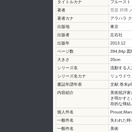
タイトルカナ
プルースト 
著者
荒原 邦博
著者カナ
アラハラ 
出版地
東京
出版者
左右社
出版年
2013.12
ページ数
394,84p 
大きさ
20cm
シリーズ名
流動する人
シリーズ名カナ
リュウドウ
書誌年譜年表
文献:巻末p5
内容紹介
美術批評家
き明かすと
存的な帰結
個人件名
Proust,Mar
一般件名
失われた時
一般件名
美術