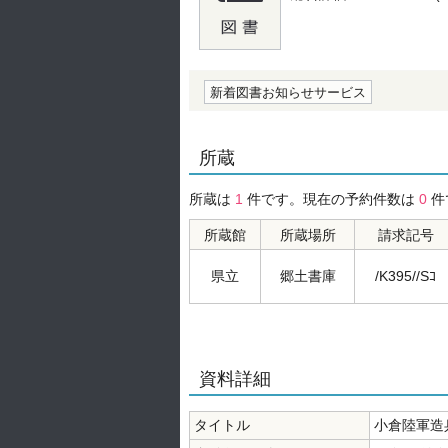
の0.0
新着図書お知らせサービス
所蔵
所蔵は
1
件です。現在の予約件数は
0
件
所蔵館
所蔵場所
請求記号
県立
郷土書庫
/K395//Sｺ
資料詳細
タイトル
小倉陸軍造