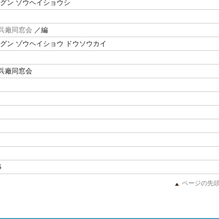
クグン ゾウヘイショウシ
兵廠同窓会
／編
クグン ゾウヘイショウ ドウソウカイ
兵廠同窓会
6
ページの先