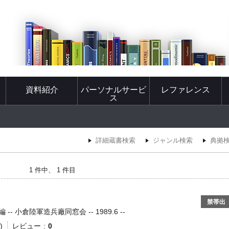
資料紹介
パーソナルサービ
レファレンス
ス
詳細蔵書検索
ジャンル検索
典拠
1 件中、 1 件目
禁帯出
 小倉陸軍造兵廠同窓会 -- 1989.6 --
)
レビュー
0