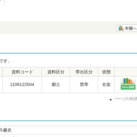
本棚へ
です。
資料コード
資料区分
帯出区分
状態
1108122504
郷土
禁帯
在架
ページの先
兵廠史