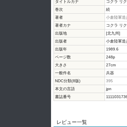
タイトルカナ
コクラ リ
巻次
続
著者
小倉陸軍造
著者カナ
コクラ リ
出版地
[北九州]
出版者
小倉陸軍造
出版年
1989.6
ページ数
248p
大きさ
27cm
一般件名
兵器
NDC分類(8版)
395
本文の言語
jpn
書誌番号
111103173
レビュー一覧