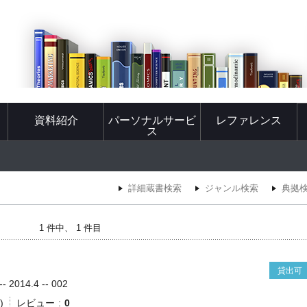
資料紹介
パーソナルサービ
レファレンス
ス
詳細蔵書検索
ジャンル検索
典拠
1 件中、 1 件目
貸出可
2014.4 -- 002
)
レビュー
0