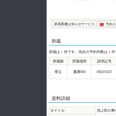
の0.0
新着図書お知らせサービス
予約カ
所蔵
所蔵は
1
件です。現在の予約件数は
0
件
所蔵館
所蔵場所
請求記号
県立
書庫M3
/002//157
資料詳細
タイトル
池上彰の教