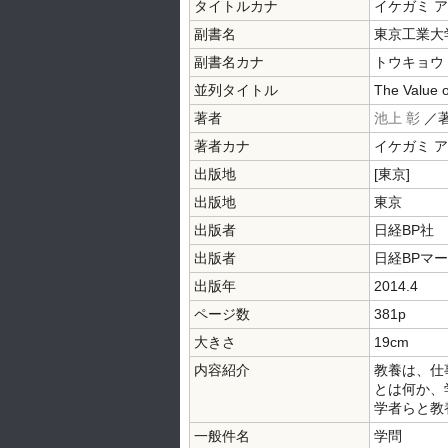
タイトルカナ
イケガミ ア
副書名
東京工業大
副書名カナ
トウキョウ
並列タイトル
The Value o
著者
池上 彰
／
著者カナ
イケガミ 
出版地
[東京]
出版地
東京
出版者
日経BP社
出版者
日経BPマー
出版年
2014.4
ページ数
381p
大きさ
19cm
内容紹介
教養は、仕
とは何か、
学者らと教
一般件名
学問