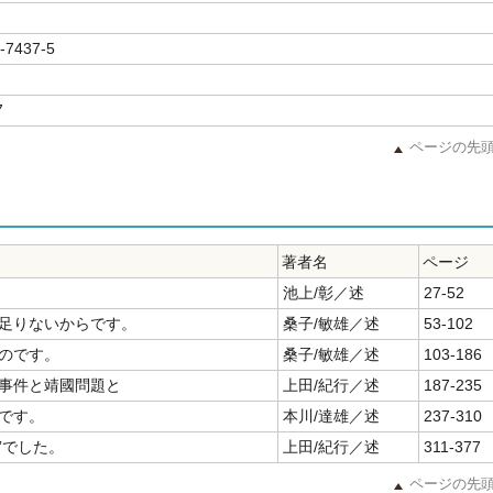
-7437-5
7
ページの先
著者名
ページ
池上/彰／述
27-52
足りないからです。
桑子/敏雄／述
53-102
のです。
桑子/敏雄／述
103-186
事件と靖國問題と
上田/紀行／述
187-235
です。
本川/達雄／述
237-310
”でした。
上田/紀行／述
311-377
ページの先