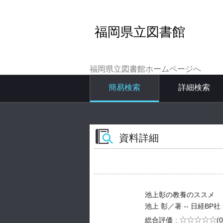
福岡県立図書館
福岡県立図書館ホームページへ
簡易検索
詳細検索
資料詳細
池上彰の教養のススメ
池上 彰／著 -- 日経BP社 -- 
5段階評価
総合評価
(0