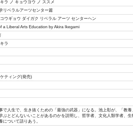
キラ ノ キョウヨウ ノ ススメ
学リベラルアーツセンター篇
 コウギョウ ダイガク リベラル アーツ センターヘン
f a Liberal Arts Education by Akira Ikegami
著
アキラ
ケティング(発売)
事で人生で、生き抜くための「最強の武器」になる。池上彰が、「教養
学ぶとどんないいことがあるのかを説明し、哲学者、文化人類学者、生
養について語りあう。