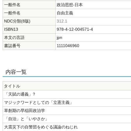
一般件名
政治思想-日本
一般件名
自由主義
NDC分類(8版)
312.1
ISBN13
978-4-12-004571-4
本文の言語
jpn
書誌番号
1111046960
内容一覧
タイトル
「天賦の通義」?
マジックワードとしての「立憲主義」
草創期の早稲田政治学
「自治」と「いやさか」
大震災下の自警団をめぐる議論のねじれ