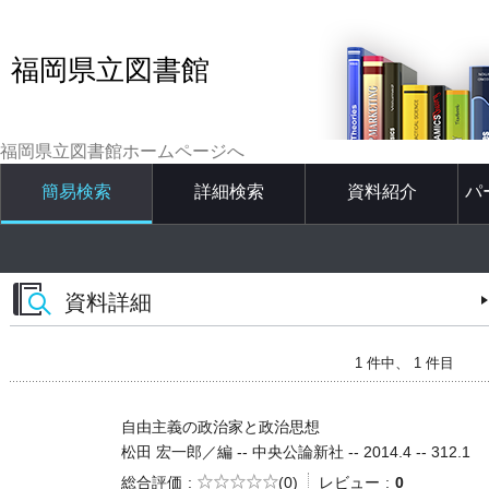
福岡県立図書館
福岡県立図書館ホームページへ
簡易検索
詳細検索
資料紹介
パ
資料詳細
1 件中、 1 件目
自由主義の政治家と政治思想
松田 宏一郎／編 -- 中央公論新社 -- 2014.4 -- 312.1
5段階評価
総合評価
(0)
レビュー
0