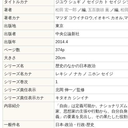
タイトルカナ
ジユウ シュギ ノ セイジカ ト セイジ シ
著者
松田 宏一郎
／編,
五百旗頭 薫
／編,
松田
著者カナ
マツダ コウイチロウ,イオキベ カオル,
出版地
東京
出版者
中央公論新社
出版年
2014.4
ページ数
374p
大きさ
20cm
シリーズ名
歴史のなかの日本政治
シリーズ名カナ
レキシ ノ ナカ ノ ニホン セイジ
シリーズ巻次
1
シリーズ責任表示
北岡 伸一／監修
シリーズ責任表示カナ
キタオカ シンイチ
内容紹介
「自由」は定義可能か。ナショナリズム
家、思想家の主張や行動から、自分自身
義」の要素を見出し、その果たした役割
一般件名
日本-政治・行政-歴史