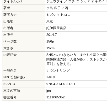
タイトルカナ
ジュウダイ ノ ウチ ニ シッテ オキタイ
著者
水島 広子
／著
著者カナ
ミズシマ ヒロコ
出版地
東京
出版者
紀伊國屋書店
出版年
2014.7
ページ数
156p
大きさ
19cm
内容紹介
SNSとのつきあい方、友だちや親との関
関係療法の第一人者が答え、ストレスか
原則」を教える。
一般件名
カウンセリング
NDC分類(8版)
146.8
ISBN13
978-4-314-01118-1
本文の言語
jpn
書誌番号
1111065352