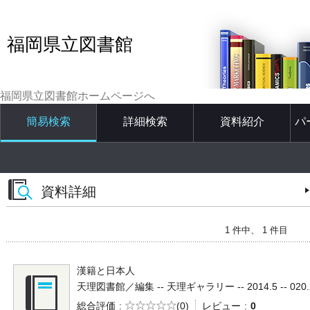
福岡県立図書館
福岡県立図書館ホームページへ
簡易検索
詳細検索
資料紹介
パ
資料詳細
1 件中、 1 件目
漢籍と日本人
天理図書館／編集 -- 天理ギャラリー -- 2014.5 -- 020.
5段階評価
総合評価
(0)
レビュー
0