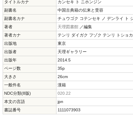
タイトルカナ
カンセキ ト ニホンジン
副書名
中国古典籍の伝来と受容
副書名カナ
チュウゴク コテンセキ ノ デンライ ト 
著者
天理図書館
／編集
著者カナ
テンリ ダイガク フゾク テンリ トショ
出版地
東京
出版者
天理ギャラリー
出版年
2014.5
ページ数
35p
大きさ
26cm
一般件名
漢籍
NDC分類(8版)
020.22
本文の言語
jpn
書誌番号
1111073903