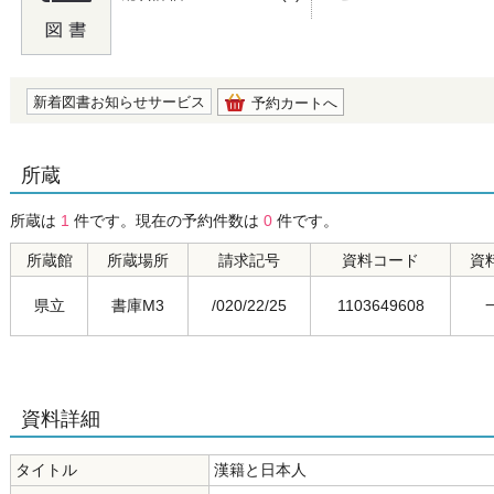
の0.0
新着図書お知らせサービス
予約カートへ
所蔵
所蔵は
1
件です。現在の予約件数は
0
件です。
所蔵館
所蔵場所
請求記号
資料コード
資
県立
書庫M3
/020/22/25
1103649608
資料詳細
タイトル
漢籍と日本人