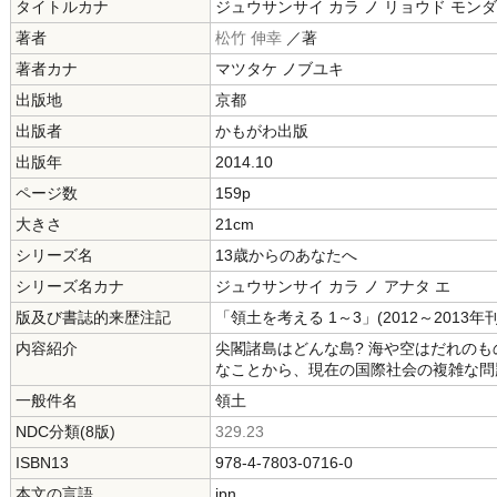
タイトルカナ
ジュウサンサイ カラ ノ リョウド モン
著者
松竹 伸幸
／著
著者カナ
マツタケ ノブユキ
出版地
京都
出版者
かもがわ出版
出版年
2014.10
ページ数
159p
大きさ
21cm
シリーズ名
13歳からのあなたへ
シリーズ名カナ
ジュウサンサイ カラ ノ アナタ エ
版及び書誌的来歴注記
「領土を考える 1～3」(2012～2013
内容紹介
尖閣諸島はどんな島? 海や空はだれのも
なことから、現在の国際社会の複雑な問
一般件名
領土
NDC分類(8版)
329.23
ISBN13
978-4-7803-0716-0
本文の言語
jpn