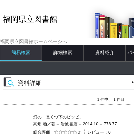
福岡県立図書館
福岡県立図書館ホームページへ
簡易検索
詳細検索
資料紹介
パ
資料詳細
1 件中、 1 件目
幻の「長くつ下のピッピ」
高畑 勲／著 -- 岩波書店 -- 2014.10 -- 778.77
5段階評価
総合評価
(0)
レビュー
0