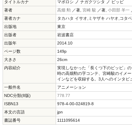
タイトルカナ
マボロシ ノ ナガクツシタ ノ ピッピ
著者
高畑 勲
／著,
宮崎 駿
／著,
小田部 羊一
著者カナ
タカハタ イサオ,ミヤザキ ハヤオ,コタベ
出版地
東京
出版者
岩波書店
出版年
2014.10
ページ数
149p
大きさ
26cm
内容紹介
実現しなかった「長くつ下のピッピ」の
時の高畑勲の字コンテ、宮崎駿のイメー
インなどを収録する。3人へのインタビ
一般件名
アニメーション
NDC分類(8版)
778.77
ISBN13
978-4-00-024819-8
本文の言語
jpn
書誌番号
1111095614