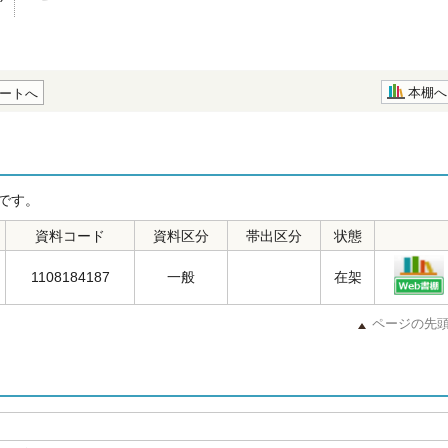
本棚へ
ートへ
です。
資料コード
資料区分
帯出区分
状態
1108184187
一般
在架
ページの先