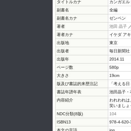
タイトルカナ
カンガエル
副書名
全編
副書名カナ
ゼンペン
著者
池田 晶子
／
著者カナ
イケダ アキ
出版地
東京
出版者
毎日新聞社
出版年
2014.11
ページ数
580p
大きさ
19cm
版及び書誌的来歴注記
「考える日々
書誌年譜年表
池田晶子・著
内容紹介
われわれは
笑いましょ
NDC分類(8版)
104
ISBN13
978-4-620-
本文の言語
jpn