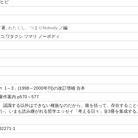
 ヒビ
著,
わたくし、つまりNobody
／編
コ,ワタクシ ツマリ ノーボディ
 1～3」(1998～2000年刊)の改訂増補 合本
作案内:p570～577
、認識する以外はできない種族なのだから、腹を括って、存在すること
う-。いまも読み継がれる哲学エッセイ「考える日々」全3冊を集成する
32271-1