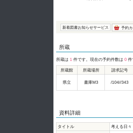
の0.0
新着図書お知らせサービス
予約カ
所蔵
所蔵は
1
件です。現在の予約件数は
0
件
所蔵館
所蔵場所
請求記号
県立
書庫M3
/104//343
資料詳細
タイトル
考える日々