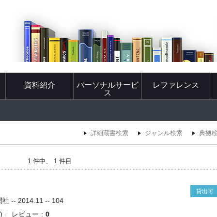
資料紹介
パーソナルサービ
レファレンス
ス
詳細蔵書検索
ジャンル検索
典拠
1 件中、 1 件目
貸出可
- 2014.11 -- 104
)
レビュー
0