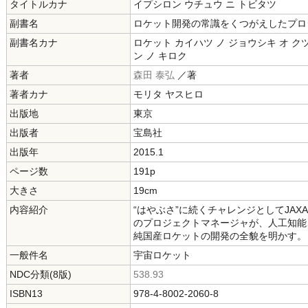
タイトルカナ
イプシロン ウチュウ ニ トビタツ
副書名
ロケット開発の常識をくつがえしたプロ
副書名カナ
ロケット カイハツ ノ ジョウシキ オ ク
ン ノ キロク
著者
森田 泰弘
／著
著者カナ
モリタ ヤスヒロ
出版地
東京
出版者
宝島社
出版年
2015.1
ページ数
191p
大きさ
19cm
内容紹介
“はやぶさ”に続くチャレンジとしてJAX
のプロジェクトマネージャが、人工知能
純国産ロケットの開発の全貌を明かす。
一般件名
宇宙ロケット
NDC分類(8版)
538.93
ISBN13
978-4-8002-2060-8