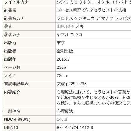
タイトルカナ
シンリ リョウホウ ニ オケル コトバ ト
副書名
プロセス研究で学ぶセラピストの技術
副書名カナ
プロセス ケンキュウ デ マナブ セラピス
著者
山尾 陽子
／著
著者カナ
ヤマオ ヨウコ
出版地
東京
出版者
金剛出版
出版年
2015.2
ページ数
236p
大きさ
22cm
書誌年譜年表
文献:p229～233
内容紹介
心理療法において、セラピストの言葉が
て治療に転機が生じるときがある。具体
を検討。さらに転機についての仮説モデ
一般件名
心理療法
NDC分類(8版)
146.8
ISBN13
978-4-7724-1412-8