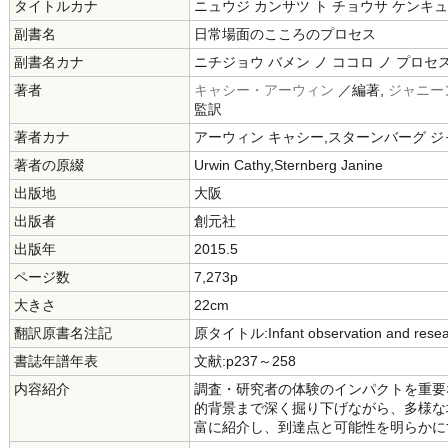
タイトルカナ
ニュウジ カンサツ ト チョウサ ケンキ
副書名
日常場面のこころのプロセス
副書名カナ
ニチジョウ バメン ノ ココロ ノ プロセ
著者
キャシー・アーウィン
／編著,
ジャニー
監訳
著者カナ
アーウィン キャシー,スターンバーグ ジ
著者の原綴
Urwin Cathy,Sternberg Janine
出版地
大阪
出版者
創元社
出版年
2015.5
ページ数
7,273p
大きさ
22cm
翻訳原書名注記
原タイトル:Infant observation and resea
書誌年譜年表
文献:p237～258
内容紹介
調査・研究者の体験のインパクトを重要
的背景まで深く掘り下げながら、多様な
富に紹介し、到達点と可能性を明らかに