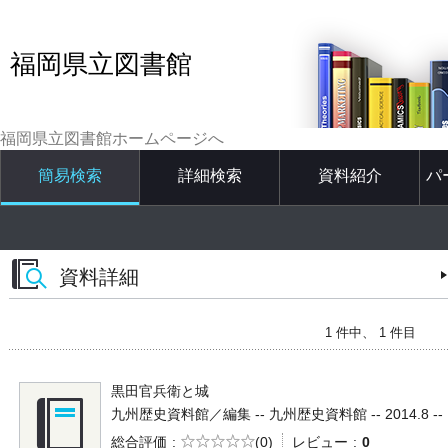
福岡県立図書館
福岡県立図書館ホームページへ
簡易検索
詳細検索
資料紹介
パ
資料詳細
1 件中、 1 件目
黒田官兵衛と城
九州歴史資料館／編集 -- 九州歴史資料館 -- 2014.8 --
5段階評価
総合評価
(0)
レビュー
0