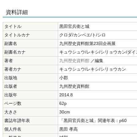
資料詳細
タイトル
黒田官兵衛と城
タイトルカナ
クロダ/カンベエ/ト/シロ
副書名
九州歴史資料館第23回企画展
副書名カナ
キュウシュウ/レキシ/シリョウカン/ダ
著者
九州歴史資料館
／編集
著者カナ
キュウシュウ/レキシ/シリョウカン
出版地
小郡
出版者
九州歴史資料館
出版年
2014.8
ページ数
62p
大きさ
30cm
書誌年譜年表
「黒田官兵衛と城」関連年表：p60
個人件名
黒田 孝高