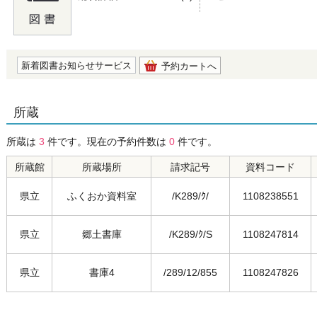
の0.0
新着図書お知らせサービス
予約カートへ
所蔵
所蔵は
3
件です。現在の予約件数は
0
件です。
所蔵館
所蔵場所
請求記号
資料コード
県立
ふくおか資料室
/K289/ｸ/
1108238551
県立
郷土書庫
/K289/ｸ/S
1108247814
県立
書庫4
/289/12/855
1108247826