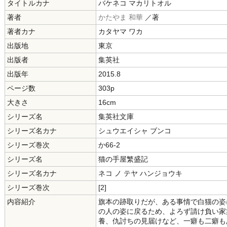
タイトルカナ
バケネコ マカリトオル
著者
かたやま 和華
／著
著者カナ
カタヤマ ワカ
出版地
東京
出版者
集英社
出版年
2015.8
ページ数
303p
大きさ
16cm
シリーズ名
集英社文庫
シリーズ名カナ
シュウエイシャ ブンコ
シリーズ巻次
か66-2
シリーズ名
猫の手屋繁盛記
シリーズ名カナ
ネコ ノ テヤ ハンジョウキ
シリーズ巻次
[2]
内容紹介
旗本の跡取りだが、ある事情で白猫の姿
の人の姿に戻るため、よろず請け負い家
養、仇討ちの見届けなど、一癖も二癖も