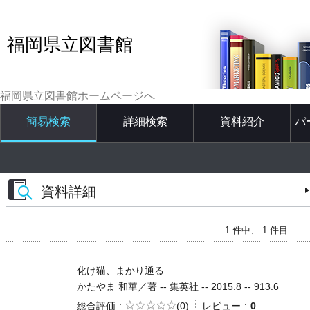
福岡県立図書館
福岡県立図書館ホームページへ
簡易検索
詳細検索
資料紹介
パ
資料詳細
1 件中、 1 件目
化け猫、まかり通る
かたやま 和華／著 -- 集英社 -- 2015.8 -- 913.6
5段階評価
総合評価
(0)
レビュー
0