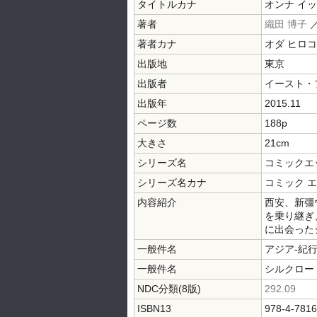
タイトルカナ
オンナ イッ
著者
織田 博子
著者カナ
オダ ヒロコ
出版地
東京
出版者
イースト・
出版年
2015.11
ページ数
188p
大きさ
21cm
シリーズ名
コミックエ
シリーズ名カナ
コミック エ
内容紹介
西安、新彊
を乗り継ぎ
に出会った
一般件名
アジア-紀
一般件名
シルクロー
NDC分類(8版)
292.09
ISBN13
978-4-7816