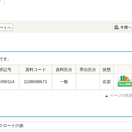
本棚へ
ートへ
です。
求記号
資料コード
資料区分
帯出区分
状態
2/09/114
1108698671
一般
在架
ページの先
クロードの旅