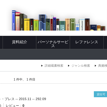
資料紹介
パーソナルサービ
レファレンス
ス
詳細蔵書検索
ジャンル検索
典拠
1 件中、 1 件目
貸出可
レス -- 2015.11 -- 292.09
)
レビュー
0