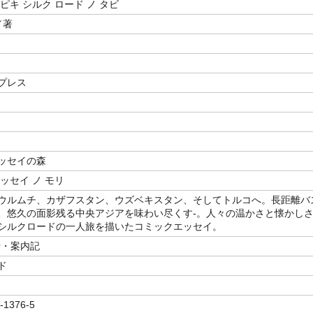
ピキ シルク ロード ノ タビ
／著
プレス
ッセイの森
ッセイ ノ モリ
ウルムチ、カザフスタン、ウズベキスタン、そしてトルコへ。長距離バ
、悠久の面影残る中央アジアを味わい尽くす-。人々の温かさと懐かし
シルクロードの一人旅を描いたコミックエッセイ。
行・案内記
ド
-1376-5