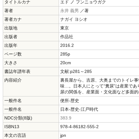
タイトルカナ
エド ノ フンニョウガク
著者
永井 義男
／著
著者カナ
ナガイ ヨシオ
出版地
東京
出版者
作品社
出版年
2016.2
ページ数
285p
大きさ
20cm
書誌年譜年表
文献:p281～285
内容紹介
裏長屋から、吉原、大奥までのトイレ事
味…。日本人にとって“糞尿”は産業であ
尿の関係を、産業面・文化面など多面的
一般件名
便所-歴史
一般件名
日本-歴史-江戸時代
NDC分類(8版)
383.9
ISBN13
978-4-86182-555-2
本文の言語
jpn