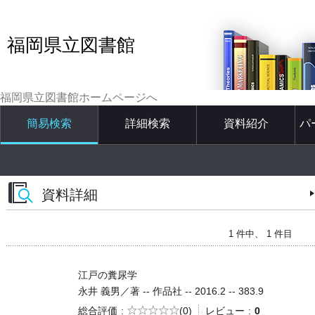
福岡県立図書館
福岡県立図書館ホームページへ
簡易検索
詳細検索
資料紹介
パ
資料詳細
1 件中、 1 件目
江戸の糞尿学
永井 義男／著 -- 作品社 -- 2016.2 -- 383.9
5段階評価
総合評価
(0)
レビュー
0