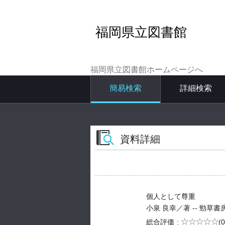
福岡県立図書館
福岡県立図書館ホームページへ
簡易検索
詳細検索
資料詳細
個人として尊重
小泉 良幸／著 -- 勁草書房 -- 
5段階評価
総合評価
(0