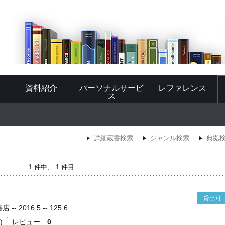
資料紹介
パーソナルサービ
レファレンス
ス
詳細蔵書検索
ジャンル検索
典拠
1 件中、 1 件目
貸出可
- 2016.5 -- 125.6
)
レビュー
0