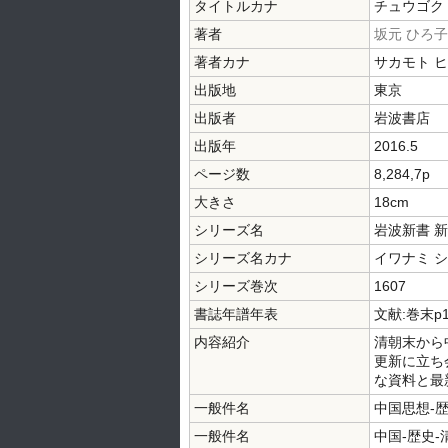
タイトルカナ
チュウゴク 
著者
坂元 ひろ子
著者カナ
サカモト 
出版地
東京
出版者
岩波書店
出版年
2016.5
ページ数
8,284,7p
大きさ
18cm
シリーズ名
岩波新書 
シリーズ名カナ
イワナミ 
シリーズ巻次
1607
書誌年譜年表
文献:巻末p
内容紹介
清朝末から
更新に立ち
な資料と最
一般件名
中国思想-
一般件名
中国-歴史-