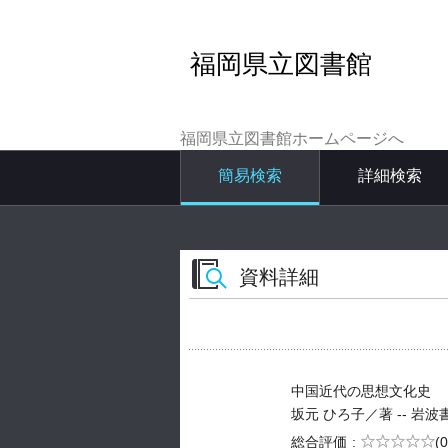
福岡県立図書館
福岡県立図書館ホームページへ
簡易検索
詳細検索
資料詳細
中国近代の思想文化史
坂元 ひろ子／著 -- 岩波書店 -
5段階評価
総合評価
(0