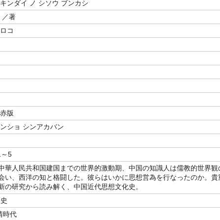
キンダイ ノ シソウ ブンカシ
／著
ヒロコ
新赤版
シンショ シンアカバン
1～5
中華人民共和国建国までの世界的激動期、中国の知識人は儒教的世界観
会い、西洋の知と格闘した。彼らはいかに思想営為を行なったのか。貴
新の研究から読み解く、中国近代思想文化史。
歴史
清時代