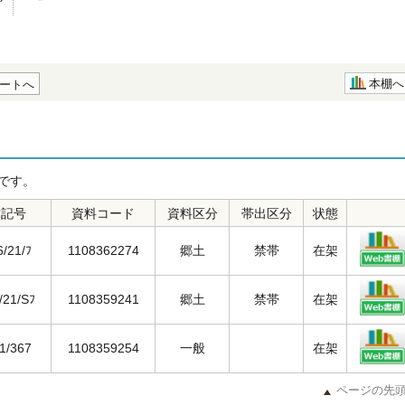
本棚へ
ートへ
です。
求記号
資料コード
資料区分
帯出区分
状態
6/21/ﾌ
1108362274
郷土
禁帯
在架
/21/Sﾌ
1108359241
郷土
禁帯
在架
/1/367
1108359254
一般
在架
ページの先