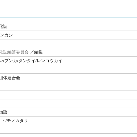
化誌
ブンカシ
化誌編纂委員会
／編集
ン/ブンカ/ダンタイ/レンゴウカイ
団体連合会
物語
サト/モノガタリ