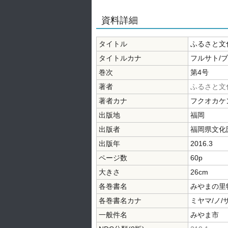
資料詳細
タイトル
ふるさと文
タイトルカナ
フルサト/
巻次
第4号
著者
ふるさと文
著者カナ
フクオカケ
出版地
福岡
出版者
福岡県文化
出版年
2016.3
ページ数
60p
大きさ
26cm
各巻書名
みやまの里
各巻書名カナ
ミヤマ/ノ/
一般件名
みやま市