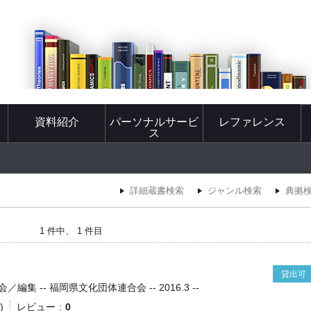
資料紹介
パーソナルサービ
レファレンス
ス
詳細蔵書検索
ジャンル検索
典拠
1 件中、 1 件目
貸出可
集 -- 福岡県文化団体連合会 -- 2016.3 --
)
レビュー
0