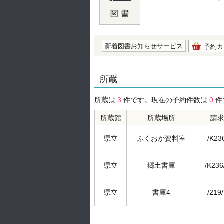
の0.0
新着図書お知らせサービス
予約カ
所蔵
所蔵は
3
件です。現在の予約件数は
0
件
所蔵館
所蔵場所
請
県立
ふくおか資料室
/K23
県立
郷土書庫
/K236
県立
書庫4
/219