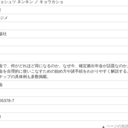
ョシュツ ネンキン ノ キョウカショ
著
ハジメ
版社
金で、何がどれほど得になるのか。なぜ今、確定拠出年金が話題なのか
金を合理的に使いこなすための始め方や諸手続をわかりやすく解説する
ナップの具体例も多数掲載。
金
05378-7
8
ページの先