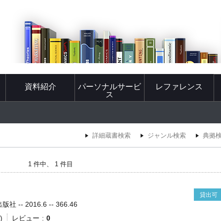
資料紹介
パーソナルサービ
レファレンス
ス
詳細蔵書検索
ジャンル検索
典拠
1 件中、 1 件目
貸出可
-- 2016.6 -- 366.46
)
レビュー
0