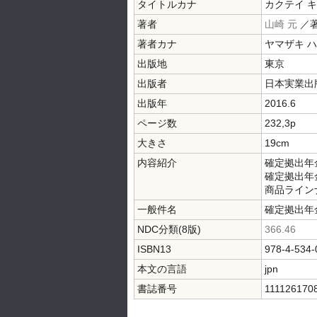
タイトルカナ
カクテイ キ
著者
山崎 元
／
著者カナ
ヤマザキ 
出版地
東京
出版者
日本実業出
出版年
2016.6
ページ数
232,3p
大きさ
19cm
内容紹介
確定拠出年
確定拠出年
商品ライン
一般件名
確定拠出年
NDC分類(8版)
366.46
ISBN13
978-4-534-
本文の言語
jpn
書誌番号
111126170