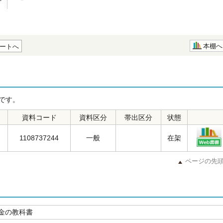
本棚へ
ートへ
です。
資料コード
資料区分
帯出区分
状態
1108737244
一般
在架
ページの先
金の教科書