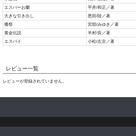
エスパーお蘭
平井/和正／著
大きな引き出し
恩田/陸／著
燔祭
宮部/みゆき／著
黄金伝説
半村/良／著
エスパイ
小松/左京／著
レビュー一覧
レビューが登録されていません。