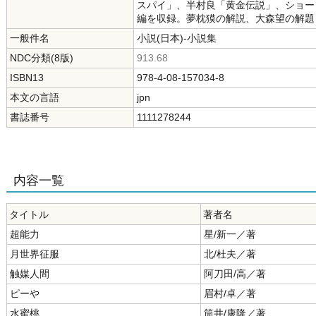
スパイ」、半村良「黄金伝説」、ショー
編を収録。夢枕獏の解説、大森望の解題
一般件名
小説(日本)-小説集
NDC分類(8版)
913.68
ISBN13
978-4-08-157034-8
本文の言語
jpn
書誌番号
1111278244
内容一覧
タイトル
著者名
超能力
星/新一／著
月世界征服
北/杜夫／著
触媒人間
阿刀田/高／著
ピーや
眉村/卓／著
水蜜桃
筒井/康隆／著