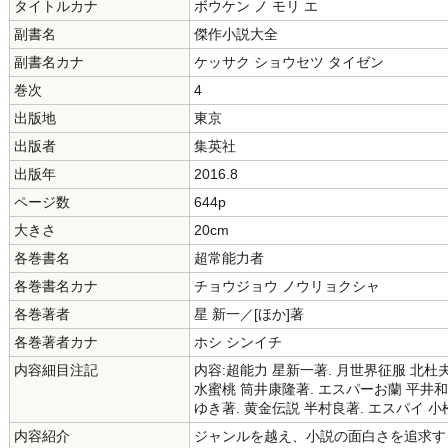
タイトルカナ
ボウケン ノ モリ エ
副書名
傑作小説大全
副書名カナ
ケッサク ショウセツ タイゼン
巻次
4
出版地
東京
出版者
集英社
出版年
2016.8
ページ数
644p
大きさ
20cm
各巻書名
超常能力者
各巻書名カナ
チョウジョウ ノウリョクシャ
各巻著者
星 新一／[ほか]著
各巻著者カナ
ホシ シンイチ
内容細目注記
内容:超能力 星新一著. 月世界征服 北杜夫
水蜜桃 筒井康隆著. エスパーお蘭 平井和
ゆき著. 黄金伝説 半村良著. エスパイ 
内容紹介
ジャンルを越え、小説の面白さを追求す