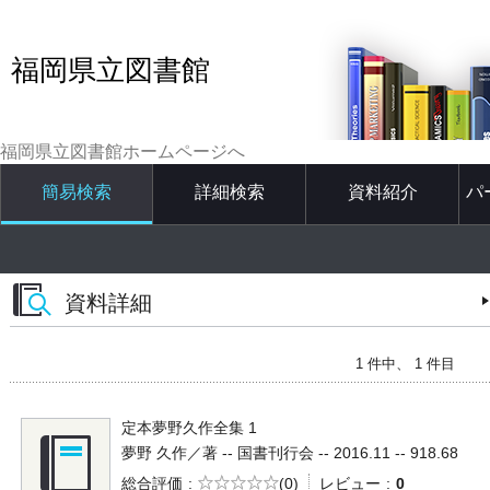
福岡県立図書館
福岡県立図書館ホームページへ
簡易検索
詳細検索
資料紹介
パ
資料詳細
1 件中、 1 件目
定本夢野久作全集 1
夢野 久作／著 -- 国書刊行会 -- 2016.11 -- 918.68
5段階評価
総合評価
(0)
レビュー
0