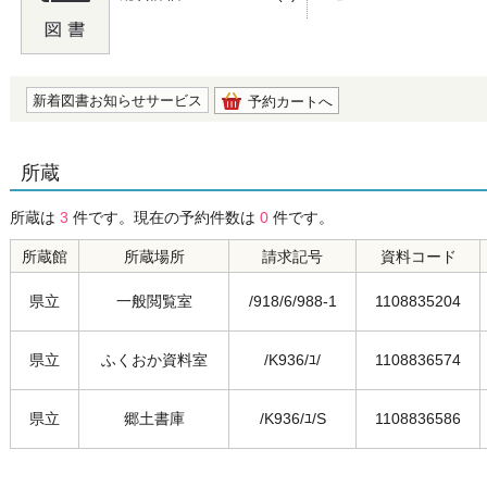
の0.0
新着図書お知らせサービス
予約カートへ
所蔵
所蔵は
3
件です。現在の予約件数は
0
件です。
所蔵館
所蔵場所
請求記号
資料コード
県立
一般閲覧室
/918/6/988-1
1108835204
県立
ふくおか資料室
/K936/ﾕ/
1108836574
県立
郷土書庫
/K936/ﾕ/S
1108836586