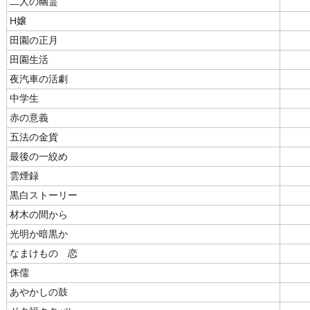
二人の幽霊
H嬢
田園の正月
田園生活
夜汽車の活劇
中学生
赤の意義
五法の金貨
最後の一絞め
雲煙録
黒白ストーリー
材木の間から
光明か暗黒か
なまけものゝ恋
侏儒
あやかしの鼓