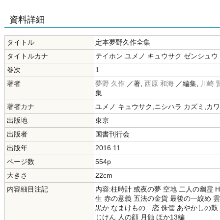
資料詳細
タイトル
定本夢野久作全集
タイトルカナ
テイホン ユメノ キュウサク ゼンシュウ
巻次
1
著者
夢野 久作
／著,
西原 和海
／編集,
川崎 
集
著者カナ
ユメノ キュウサク,ニシハラ カズミ,カワ
出版地
東京
出版者
国書刊行会
出版年
2016.11
ページ数
554p
大きさ
22cm
内容細目注記
内容:柱時計 或夜の夢 空地 二人の幽霊 
生 赤の意義 五法の金貨 最後の一絞め 
黒か なまけものゝ恋 侏儒 あやかしの鼓
じけん 人の顔 月蝕 ほか13編