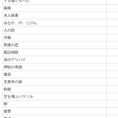
ドタ福クタバレ
線路
夫人探索
ゐなか、の、じけん
人の顔
月蝕
死後の恋
瓶詰地獄
涙のアリバイ
押絵の奇蹟
微笑
支那米の袋
鉄鎚
空を飛ぶパラソル
卵
復讐