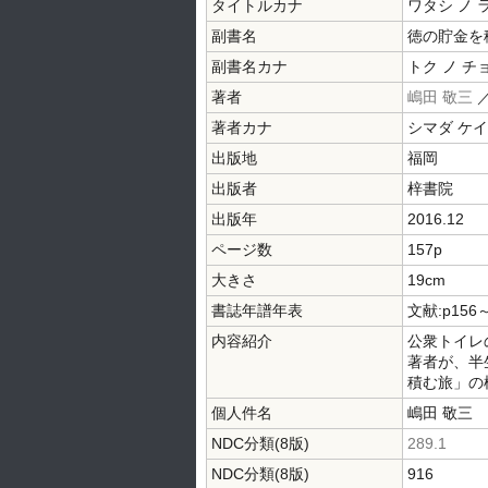
タイトルカナ
ワタシ ノ 
副書名
徳の貯金を
副書名カナ
トク ノ チ
著者
嶋田 敬三
著者カナ
シマダ ケ
出版地
福岡
出版者
梓書院
出版年
2016.12
ページ数
157p
大きさ
19cm
書誌年譜年表
文献:p156
内容紹介
公衆トイレ
著者が、半
積む旅」の
個人件名
嶋田 敬三
NDC分類(8版)
289.1
NDC分類(8版)
916