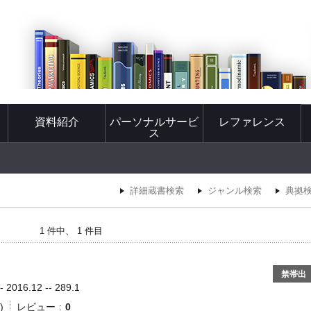
資料紹介
パーソナルサービ
レファレンス
ス
詳細蔵書検索
ジャンル検索
典拠
1 件中、 1 件目
禁帯出
016.12 -- 289.1
)
レビュー
0