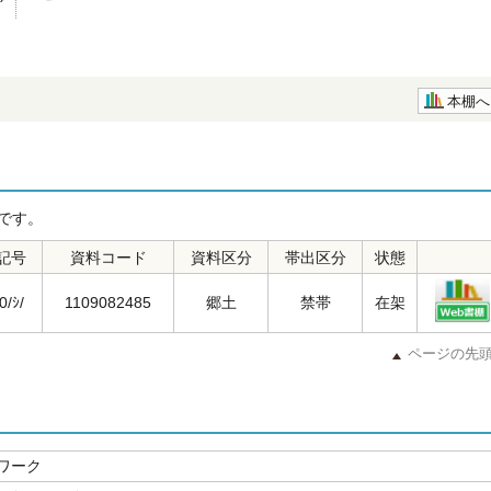
本棚へ
です。
記号
資料コード
資料区分
帯出区分
状態
0/ｼ/
1109082485
郷土
禁帯
在架
ページの先
ワーク