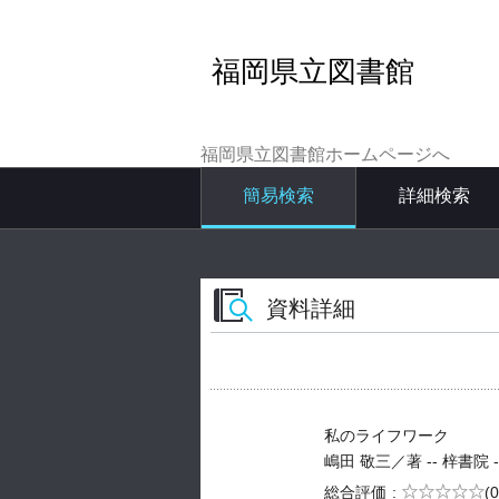
福岡県立図書館
福岡県立図書館ホームページへ
簡易検索
詳細検索
資料詳細
私のライフワーク
嶋田 敬三／著 -- 梓書院 -- 2
5段階評価
総合評価
(0