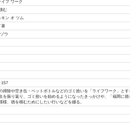
ライフ ワーク
積む
ョキン オ ツム
／著
イゾウ
～157
の掃除や空き缶・ペットボトルなどのゴミ拾いを「ライフワーク」とす
生を振り返り、ゴミ拾いを始めるようになったきっかけや、「福岡に徳
模様、徳を積むためにしたい行いなどを綴る。