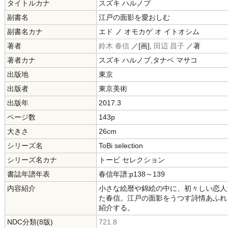
タイトルカナ
スズキ ハルノブ
副書名
江戸の面影を愛おしむ
副書名カナ
エド ノ オモカゲ オ イトオシム
著者
鈴木 春信
／[画],
田辺 昌子
／著
著者カナ
スズキ ハルノブ,タナベ マサコ
出版地
東京
出版者
東京美術
出版年
2017.3
ページ数
143p
大きさ
26cm
シリーズ名
ToBi selection
シリーズ名カナ
トービ セレクション
書誌年譜年表
春信年譜:p138～139
内容紹介
小さな絵暦や錦絵の中に、初々しい恋人
た春信。江戸の面影をうつす詩情あふれ
紹介する。
NDC分類(8版)
721.8