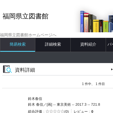
福岡県立図書館
福岡県立図書館ホームページへ
簡易検索
詳細検索
資料紹介
パ
資料詳細
1 件中、 1 件目
鈴木春信
鈴木 春信／[画] -- 東京美術 -- 2017.3 -- 721.8
5段階評価
総合評価
(0)
レビュー
0