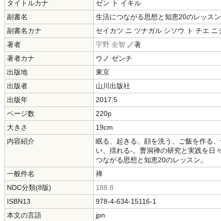
タイトルカナ
ゼン ト イキル
副書名
生活につながる思想と知恵20のレッスン
副書名カナ
セイカツ ニ ツナガル シソウ ト チエ ニ
著者
宇野 全智
／著
著者カナ
ウノ ゼンチ
出版地
東京
出版者
山川出版社
出版年
2017.5
ページ数
220p
大きさ
19cm
内容紹介
眠る、起きる、顔を洗う、ご飯を作る、
い、揺れる-。曹洞禅の研究と実践を日
つながる思想と知恵20のレッスン。
一般件名
禅
NDC分類(8版)
188.8
ISBN13
978-4-634-15116-1
本文の言語
jpn