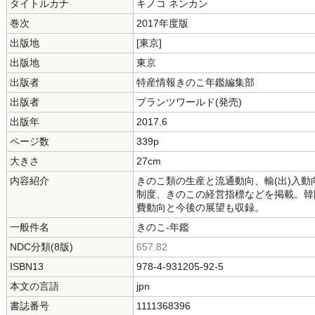
タイトルカナ
キノコ ネンカン
巻次
2017年度版
出版地
[東京]
出版地
東京
出版者
特産情報きのこ年鑑編集部
出版者
プランツワールド(発売)
出版年
2017.6
ページ数
339p
大きさ
27cm
内容紹介
きのこ類の生産と流通動向、輸(出)入
制度、きのこの経営指標などを掲載。韓
費動向と今後の展望も収録。
一般件名
きのこ-年鑑
NDC分類(8版)
657.82
ISBN13
978-4-931205-92-5
本文の言語
jpn
書誌番号
1111368396