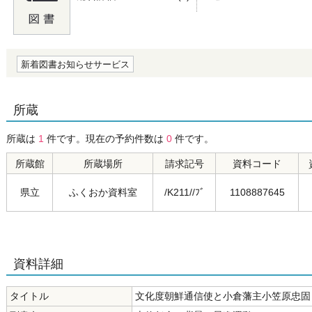
の0.0
新着図書お知らせサービス
所蔵
所蔵は
1
件です。現在の予約件数は
0
件です。
所蔵館
所蔵場所
請求記号
資料コード
県立
ふくおか資料室
/K211//ﾌﾞ
1108887645
資料詳細
タイトル
文化度朝鮮通信使と小倉藩主小笠原忠固