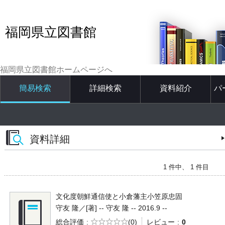
福岡県立図書館
福岡県立図書館ホームページへ
簡易検索
詳細検索
資料紹介
パ
資料詳細
1 件中、 1 件目
文化度朝鮮通信使と小倉藩主小笠原忠固
守友 隆／[著] -- 守友 隆 -- 2016.9 --
5段階評価
総合評価
(0)
レビュー
0