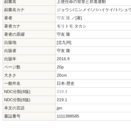
副書名
上使任命の背景と昇進運動
副書名カナ
ジョウシ/ニンメイ/ノ/ハイケイ/ト/シ
著者
守友 隆
／[著]
著者カナ
モリトモ タカシ
著者の原綴
守友 隆
出版地
[北九州]
出版者
守友 隆
出版年
2016.9
ページ数
20p
大きさ
20cm
一般件名
日本-歴史
NDC分類(8版)
219.3
NDC分類(8版)
219.1
本文の言語
jpn
書誌番号
1111388585