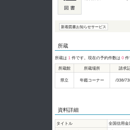
の0.0
新着図書お知らせサービス
所蔵
所蔵は
1
件です。現在の予約件数は
0
件
所蔵館
所蔵場所
請求
県立
年鑑コーナー
/338/73
資料詳細
タイトル
全国信用金