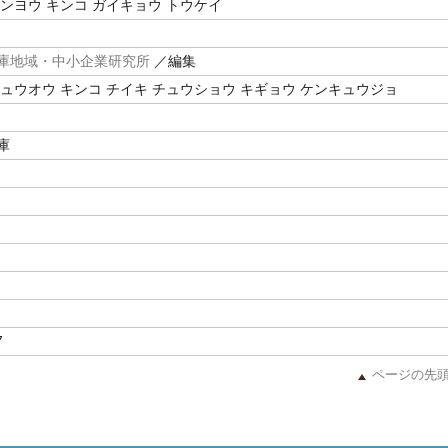
ンヨウ キンコ ガイキョウ トウケイ
庫地域・中小企業研究所
／編集
チュウオウ キンコ チイキ チュウショウ キギョウ ケンキュウジョ
庫
7
ページの先