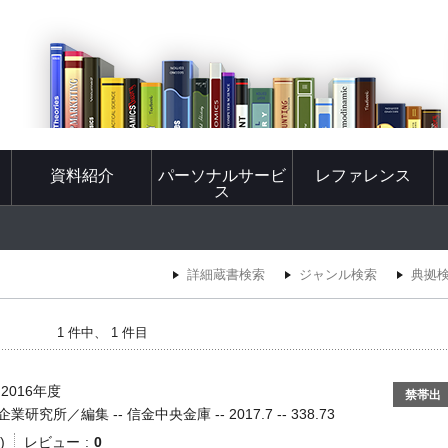
資料紹介
パーソナルサービ
レファレンス
ス
詳細蔵書検索
ジャンル検索
典拠
1 件中、 1 件目
2016年度
禁帯出
所／編集 -- 信金中央金庫 -- 2017.7 -- 338.73
)
レビュー
0