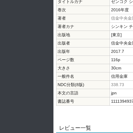
タイトルカナ
ゼンコク シ
巻次
2016年度
著者
信金中央金
著者カナ
シンキン 
出版地
[東京]
出版者
信金中央金
出版年
2017.7
ページ数
116p
大きさ
30cm
一般件名
信用金庫
NDC分類(8版)
338.73
本文の言語
jpn
書誌番号
111139493
レビュー一覧