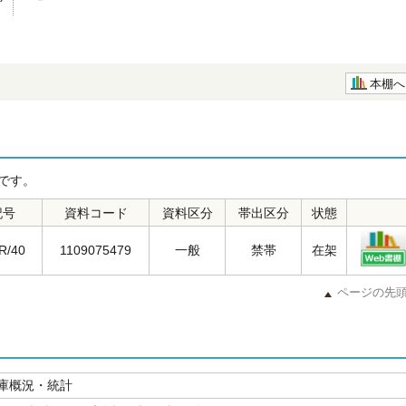
本棚へ
です。
記号
資料コード
資料区分
帯出区分
状態
R/40
1109075479
一般
禁帯
在架
ページの先
庫概況・統計