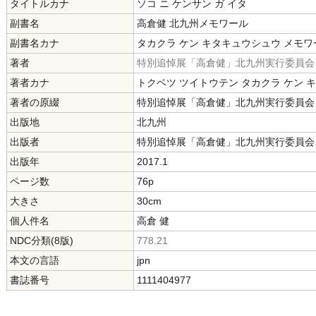
タイトルカナ
ソコ ニ ケンサン ガ イタ
副書名
高倉健 北九州メモワール
副書名カナ
タカクラ ケン キタキュウシュウ メモワ
著者
特別追悼展「高倉健」北九州実行委員会
著者カナ
トクベツ ツイトウテン タカクラ ケン 
著者の原綴
特別追悼展「高倉健」北九州実行委員会
出版地
北九州
出版者
特別追悼展「高倉健」北九州実行委員会
出版年
2017.1
ページ数
76p
大きさ
30cm
個人件名
高倉 健
NDC分類(8版)
778.21
本文の言語
jpn
書誌番号
1111404977