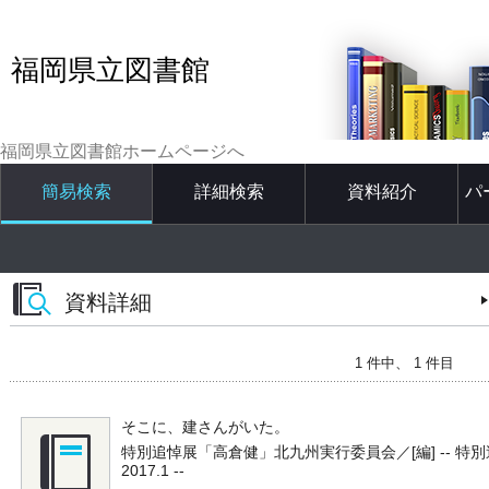
福岡県立図書館
福岡県立図書館ホームページへ
簡易検索
詳細検索
資料紹介
パ
資料詳細
1 件中、 1 件目
そこに、建さんがいた。
特別追悼展「高倉健」北九州実行委員会／[編] -- 特
2017.1 --