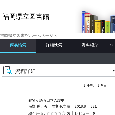
福岡県立図書館
福岡県立図書館ホームページへ
簡易検索
詳細検索
資料紹介
パ
資料詳細
1 件中、 1 件目
建物が語る日本の歴史
海野 聡／著 -- 吉川弘文館 -- 2018.8 -- 521
5段階評価
総合評価
(0)
レビュー
0