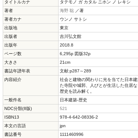
タイトルカナ
タテモノ ガ カタル ニホン ノ レキシ
著者
海野 聡
／著
著者カナ
ウンノ サトシ
出版地
東京
出版者
吉川弘文館
出版年
2018.8
ページ数
6,295p 図版32p
大きさ
21cm
書誌年譜年表
文献:p287～289
内容紹介
社会と建物の関わりに光を当てた日本建
た寺院や城郭、人びとが生活した住居な
歴史を読み解く。
一般件名
日本建築-歴史
NDC分類(8版)
521
ISBN13
978-4-642-08336-2
本文の言語
jpn
書誌番号
1111460996