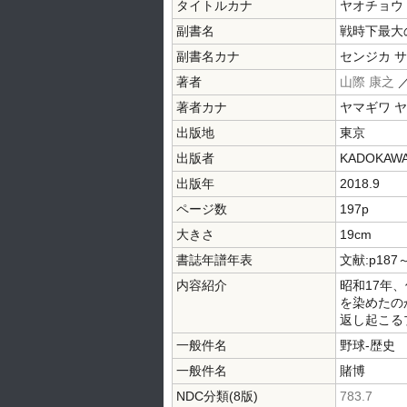
タイトルカナ
ヤオチョウ
副書名
戦時下最大
副書名カナ
センジカ サ
著者
山際 康之
著者カナ
ヤマギワ 
出版地
東京
出版者
KADOKAW
出版年
2018.9
ページ数
197p
大きさ
19cm
書誌年譜年表
文献:p187
内容紹介
昭和17年
を染めたの
返し起こる
一般件名
野球-歴史
一般件名
賭博
NDC分類(8版)
783.7