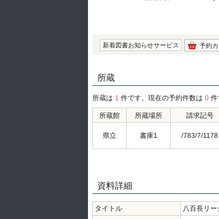
の0.0
新着図書お知らせサービス
予約カ
所蔵
所蔵は
1
件です。現在の予約件数は
0
件
所蔵館
所蔵場所
請求記号
県立
書庫1
/783/7/1178
資料詳細
タイトル
八百長リー