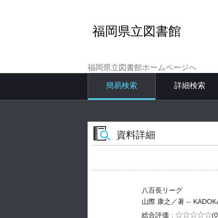
福岡県立図書館
福岡県立図書館ホームページへ
簡易検索
詳細検索
資料詳細
八百長リーグ
山際 康之／著 -- KADOKAWA 
5段階評価
総合評価
(0