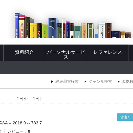
資料紹介
パーソナルサービ
レファレンス
ス
詳細蔵書検索
ジャンル検索
典拠
1 件中、 1 件目
貸出可
-- 2018.9 -- 783.7
)
レビュー
0