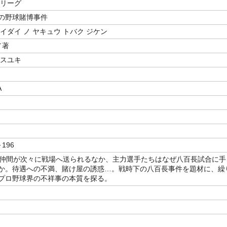
 リーグ
の野球賭博事件
イダイ ノ ヤキュウ トバク ジケン
／著
ヤスユキ
A
～196
、仲間が次々に戦場へ送られるなか、主力選手たちはなぜ八百長試合に手
か。待遇への不満、賭け屋の誘惑…。戦時下の八百長事件を題材に、繰
プロ野球界の不祥事の本質を探る。