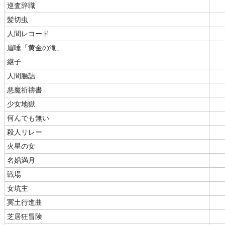
巡査辞職
髪切虫
人間レコード
眉唾「黄金の滝」
継子
人間腸詰
悪魔祈禱書
少女地獄
何んでも無い
殺人リレー
火星の女
名娼満月
戦場
女坑主
冥土行進曲
芝居狂冒険