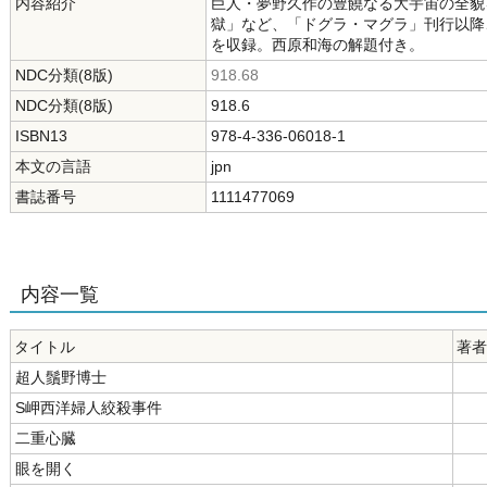
内容紹介
巨人・夢野久作の豊饒なる大宇宙の全貌
獄」など、「ドグラ・マグラ」刊行以降
を収録。西原和海の解題付き。
NDC分類(8版)
918.68
NDC分類(8版)
918.6
ISBN13
978-4-336-06018-1
本文の言語
jpn
書誌番号
1111477069
内容一覧
タイトル
著者
超人鬚野博士
S岬西洋婦人絞殺事件
二重心臓
眼を開く