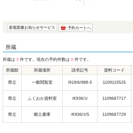
の0.0
新着図書お知らせサービス
予約カートへ
所蔵
所蔵は
3
件です。現在の予約件数は
0
件です。
所蔵館
所蔵場所
請求記号
資料コード
県立
一般閲覧室
/918/6/988-5
1109115525
県立
ふくおか資料室
/K936/ﾕ/
1109687717
県立
郷土書庫
/K936/ﾕ/S
1109687729