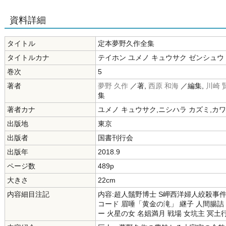
資料詳細
タイトル
定本夢野久作全集
タイトルカナ
テイホン ユメノ キュウサク ゼンシュウ
巻次
5
著者
夢野 久作
／著,
西原 和海
／編集,
川崎 
集
著者カナ
ユメノ キュウサク,ニシハラ カズミ,カワ
出版地
東京
出版者
国書刊行会
出版年
2018.9
ページ数
489p
大きさ
22cm
内容細目注記
内容:超人鬚野博士 S岬西洋婦人絞殺事件
コード 眉唾「黄金の滝」 継子 人間腸詰
ー 火星の女 名娼満月 戦場 女坑主 冥土