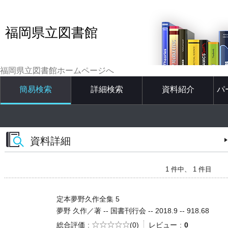
福岡県立図書館
福岡県立図書館ホームページへ
簡易検索
詳細検索
資料紹介
パ
資料詳細
1 件中、 1 件目
定本夢野久作全集 5
夢野 久作／著 -- 国書刊行会 -- 2018.9 -- 918.68
5段階評価
総合評価
(0)
レビュー
0