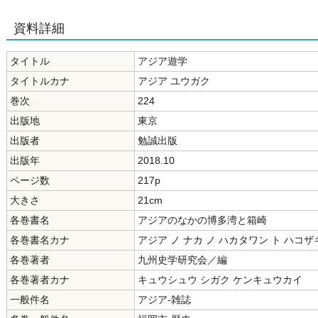
資料詳細
タイトル
アジア遊学
タイトルカナ
アジア ユウガク
巻次
224
出版地
東京
出版者
勉誠出版
出版年
2018.10
ページ数
217p
大きさ
21cm
各巻書名
アジアのなかの博多湾と箱崎
各巻書名カナ
アジア ノ ナカ ノ ハカタワン ト ハコザ
各巻著者
九州史学研究会／編
各巻著者カナ
キュウシュウ シガク ケンキュウカイ
一般件名
アジア-雑誌