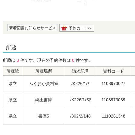
の0.0
新着図書お知らせサービス
予約カートへ
所蔵
所蔵は
3
件です。現在の予約件数は
0
件です。
所蔵館
所蔵場所
請求記号
資料コード
県立
ふくおか資料室
/K226/1/ｱ
1108973027
県立
郷土書庫
/K226/1/Sｱ
1108973039
県立
書庫5
/302/2/148
1110261348