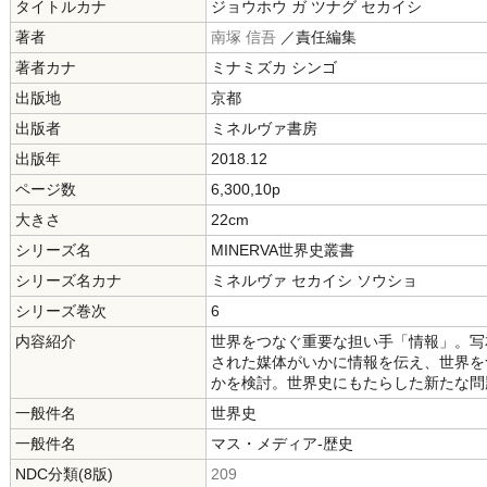
タイトルカナ
ジョウホウ ガ ツナグ セカイシ
著者
南塚 信吾
／責任編集
著者カナ
ミナミズカ シンゴ
出版地
京都
出版者
ミネルヴァ書房
出版年
2018.12
ページ数
6,300,10p
大きさ
22cm
シリーズ名
MINERVA世界史叢書
シリーズ名カナ
ミネルヴァ セカイシ ソウショ
シリーズ巻次
6
内容紹介
世界をつなぐ重要な担い手「情報」。写
された媒体がいかに情報を伝え、世界を
かを検討。世界史にもたらした新たな問
一般件名
世界史
一般件名
マス・メディア-歴史
NDC分類(8版)
209